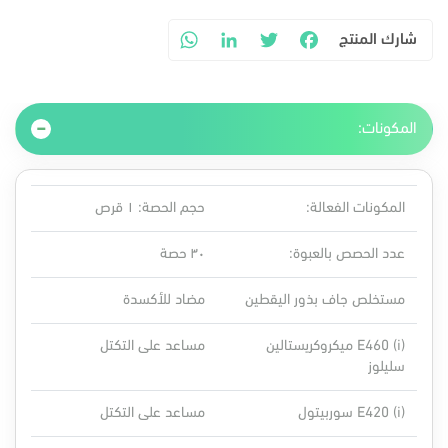
شارك المنتج
WhatsApp
LinkedIn
Twitter
Facebook
المكونات:
المكونات الفعالة:
حجم الحصة: ١ قرص
عدد الحصص بالعبوة:
٣٠ حصة
مستخلص جاف بذور اليقطين
مضاد للأكسدة
(i) E460 ميكروكريستالين
مساعد على التكتل
سليلوز
(i) E420 سوربيتول
مساعد على التكتل